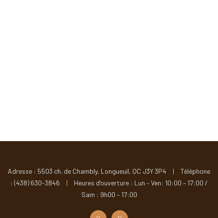
Adresse : 5503 ch. de Chambly, Longueuil, QC J3Y 3P4
|
Téléphone
: (438) 630-3846
|
Heures d’ouverture : Lun – Ven: 10:00 – 17:00 /
Sam : 9h00 – 17:00