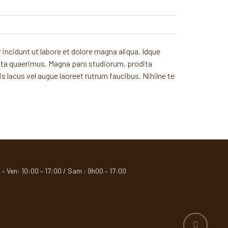
incidunt ut labore et dolore magna aliqua. Idque
dita quaerimus. Magna pars studiorum, prodita
is lacus vel augue laoreet rutrum faucibus. Nihilne te
 – Ven: 10:00 – 17:00 / Sam : 9h00 – 17:00