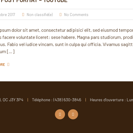
obre 2017
Non classifié(e)
No Comments
sum dolor sit amet, consectetur adipisici elit, sed eiusmod tempor 
s facere voluntate liceret: sese habere. Magna pars studiorum, pro
s. Fabio vel iudice vincam, sunt in culpa qui officia. Vivamus sagitt
num […]
ORE
l, QC J3Y 3P4
|
Téléphone : (438) 630-3846
|
Heures d’ouverture : Lun