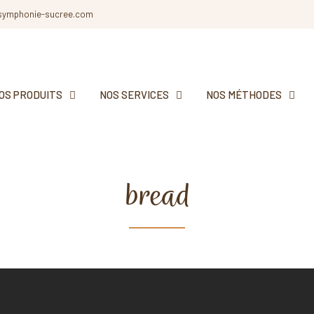
symphonie-sucree.com
OS PRODUITS
NOS SERVICES
NOS MÉTHODES
bread
All posts tagged with 'bread'