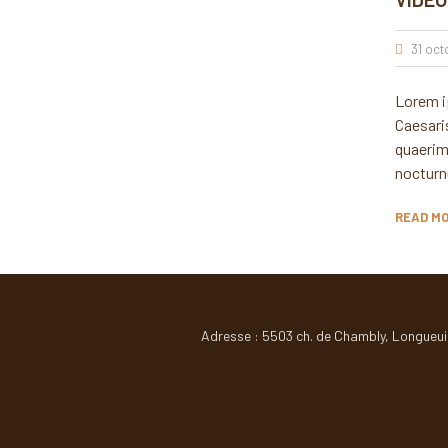
31 oct
Lorem ip
Caesari
quaerimu
noctur
READ M
Adresse : 5503 ch. de Chambly, Longueui