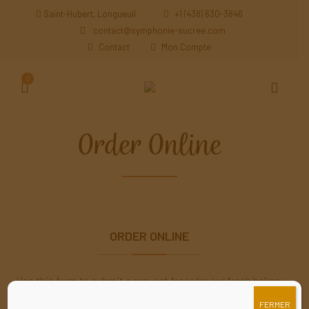
Saint-Hubert, Longueuil
+1 (438) 630-3846
contact@symphonie-sucree.com
Contact
Mon Compte
0
Order Online
Elements
ORDER ONLINE
Use this form to submit a request for order our fresh bakery
products.
FERMER