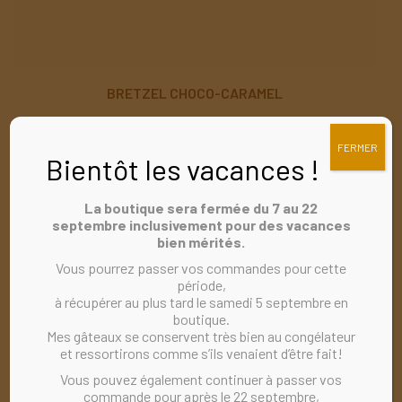
BRETZEL CHOCO-CARAMEL
Un délicieux bretzel croustillant enrobé de chocolat et de
caramel, l’équilibre parfait entre le sucré et le salé. Un coup de
FERMER
Bientôt les vacances !
cœur assuré.
7,5 $
La boutique sera fermée du 7 au 22
septembre inclusivement pour des vacances
bien mérités.
Vous pourrez passer vos commandes pour cette
période,
à récupérer au plus tard le samedi 5 septembre en
boutique.
Mes gâteaux se conservent très bien au congélateur
et ressortirons comme s’ils venaient d’être fait!
Vous pouvez également continuer à passer vos
commande pour après le 22 septembre,