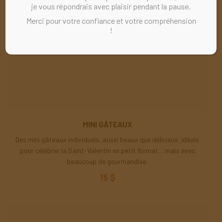
je vous répondrais avec plaisir pendant la pause.
Merci pour votre confiance et votre compréhension
!
MINI GÂTEAUX
Des mini gâteaux individuels, aussi beaux que délicieux, idéals
pour célébrer la Saint-Valentin en petit format… mais avec
beaucoup de gourmandise.
15 $