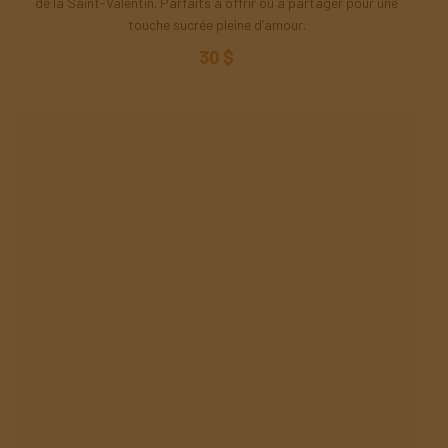
de la Saint-Valentin. Parfaits à offrir ou à partager pour une
touche sucrée pleine d’amour.
30 $