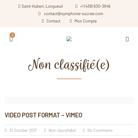
Saint-Hubert, Longueuil
+1 (438) 630-3846
contact@symphonie-sucree.com
Contact
Mon Compte
0
Non classifié(e)
All posts from 'Non classifié(e)' category
VIDEO POST FORMAT – VIMEO
31 October 2017
Non classifié(e)
No Comments