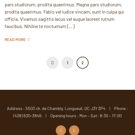
pars studiorum, prodita quaerimus. Magna pars studiorum,
prodita quaerimus. Fabio vel iudice vincam, sunt in culpa qui
officia. Vivamus sagittis lacus vel augue laoreet rutrum
faucibus. Nihilne te nocturnum […]
READ MORE
1
2
Address : 5503 ch. de Chambly, Longueuil, QC J3Y 3P4
|
Phone :
(438) 630-3846
|
Opening hours : Mon – Sat: 8:30 – 17:00